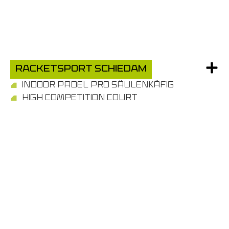
Racketsport Schiedam
INDOOR PADEL PRO SÄULENKÄFIG
HIGH COMPETITION COURT