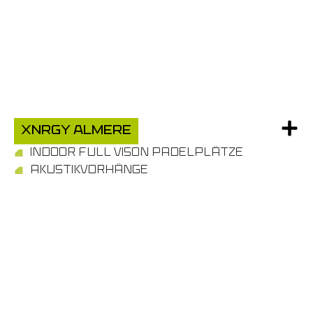
xnrgy almere
INDOOR FULL VISON PADELPLÄTZE
AKUSTIKVORHÄNGE