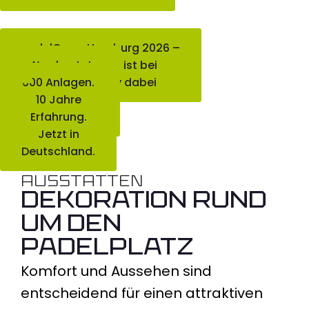
PadelCopa Hamburg 2026 –
Was kostet
Allesfürpadel ist bei
600 Anlagen.
der Active City dabei
ein
Padelplatz in
10 Jahre
Deutschland?
Erfahrung.
Jetzt in
Deutschland.
AUSSTATTEN
DEKORATION RUND
UM DEN
PADELPLATZ
Komfort und Aussehen sind
entscheidend für einen attraktiven