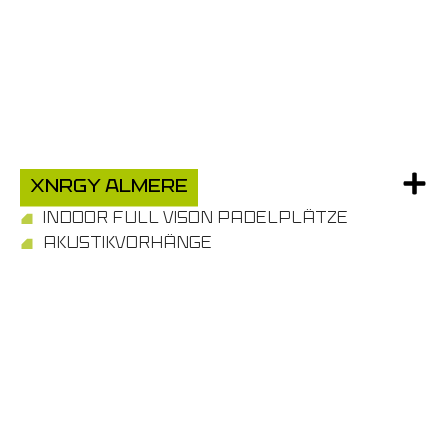
xnrgy almere
INDOOR FULL VISON PADELPLÄTZE
AKUSTIKVORHÄNGE