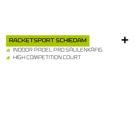
Racketsport Schiedam
INDOOR PADEL PRO SÄULENKÄFIG
HIGH COMPETITION COURT