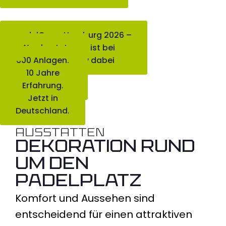
PadelCopa Hamburg 2026 –
Was kostet
Allesfürpadel ist bei
600 Anlagen.
der Active City dabei
ein
Padelplatz in
10 Jahre
Deutschland?
Erfahrung.
Jetzt in
Deutschland.
AUSSTATTEN
DEKORATION RUND
UM DEN
PADELPLATZ
Komfort und Aussehen sind
entscheidend für einen attraktiven