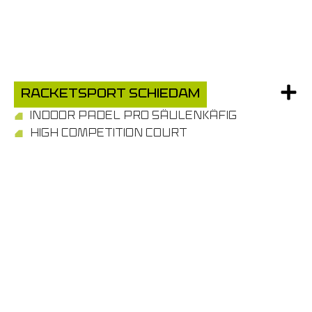
Racketsport Schiedam
INDOOR PADEL PRO SÄULENKÄFIG
HIGH COMPETITION COURT