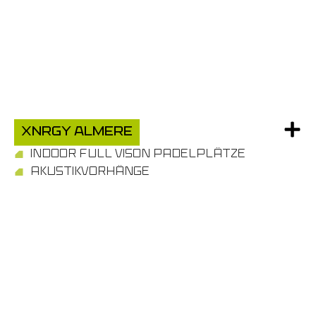
xnrgy almere
INDOOR FULL VISON PADELPLÄTZE
AKUSTIKVORHÄNGE