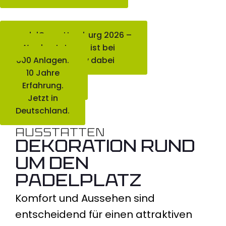
PadelCopa Hamburg 2026 –
Was kostet
Allesfürpadel ist bei
600 Anlagen.
der Active City dabei
ein
Padelplatz in
10 Jahre
Deutschland?
Erfahrung.
Jetzt in
Deutschland.
AUSSTATTEN
DEKORATION RUND
UM DEN
PADELPLATZ
Komfort und Aussehen sind
entscheidend für einen attraktiven