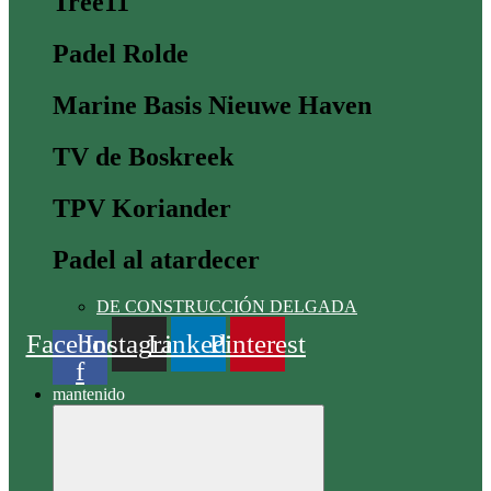
Tree11
Padel Rolde
Marine Basis Nieuwe Haven
TV de Boskreek
TPV Koriander
Padel al atardecer
DE CONSTRUCCIÓN DELGADA
Facebook
Instagram
Linkedin
Pinterest
f
mantenido