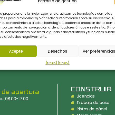
Permiso de gestión
a proporcionarle la mejor experiencia, utilizamos tecnologías como las
okies para almacenar y/o acceder a información sobre su dispositivo. Al
r su consentimiento a estas tecnologías, podemos procesar datos como
PRESENT
portamiento de navegación o identificadores únicos en este sitio. Si no
su consentimiento o lo retira, algunas características y funciones pued
rse afectadas negativamente.
Acepte
Desechos
Ver preferencia
{título}
{título}
CONSTRUIR
 de apertura
Licencias
es: 08:00-17:00
Trabajo de base
Pistas de pádel