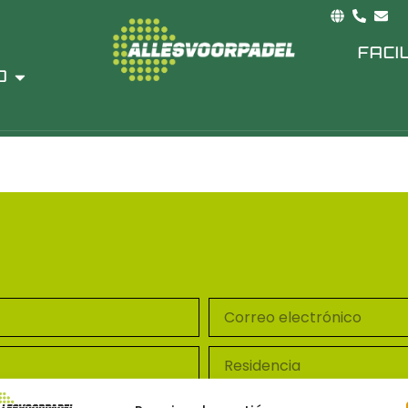
itud
FACIL
O