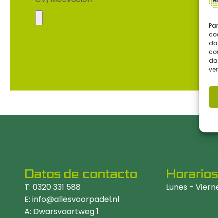
Par
co
da
com
da 
ve
Datos de contacto
Horarios
T: 0320 331 588
Lunes - Viern
E: info@allesvoorpadel.nl
A: Dwarsvaartweg 1