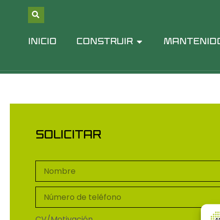
contenido
Formulario de solic
INICIO
CONSTRUIR
MANTENID
SOLICITAR
CV/Motivación