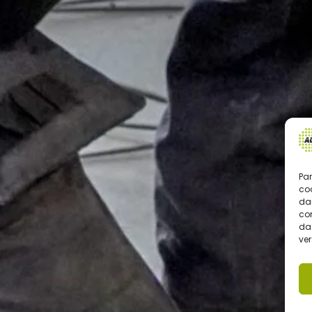
Par
co
da
com
da 
ve