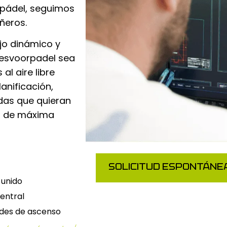
l pádel, seguimos
ñeros.
jo dinámico y
lesvoorpadel sea
al aire libre
anificación,
as que quieran
el de máxima
SOLICITUD ESPONTÁNE
 unido
entral
des de ascenso