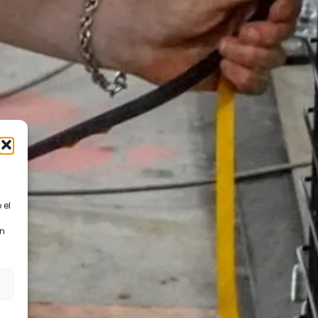
 el
en
s