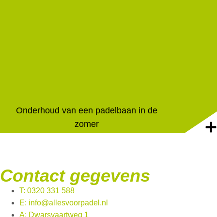
Onderhoud van een padelbaan in de
zomer
Contact gegevens
T: 0320 331 588
E: info@allesvoorpadel.nl
A: Dwarsvaartweg 1