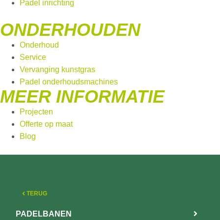
Padel inrichting
ONDERHOUDEN
Onderhoud
Service
Vervanging kunstgras
Padel onderhoudsmachines
MEER INFORMATIE
Projecten
Offerte op maat
Blog
TERUG
PADELBANEN