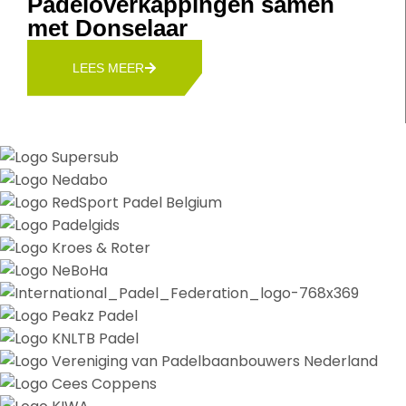
Padeloverkappingen samen
met Donselaar
LEES MEER