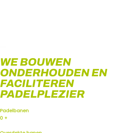
de
inhoud
WE BOUWEN
ONDERHOUDEN EN
FACILITEREN
PADELPLEZIER
Padelbanen
0
+
Overdekte banen