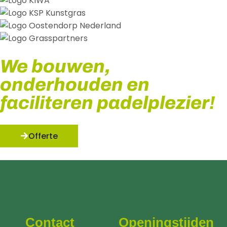
We bouwen,
onderhouden en
faciliteren padelplezier!
Offerte
Contact
Openingstijden