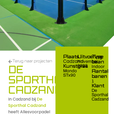
Plaats
Uitvoering
Type
Cadzand
November,
Terug naar projecten
baan
2023
Kunstgras
Indoor
DE
Mondo
Aantal
STx90
banen
SPORTHAL
1
Klant
CADZAND
De
Sporthal
In Cadzand bij
De
Cadzand
Sporthal Cadzand
heeft Allesvoorpadel