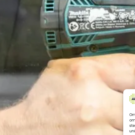
Om 
om 
st
uni