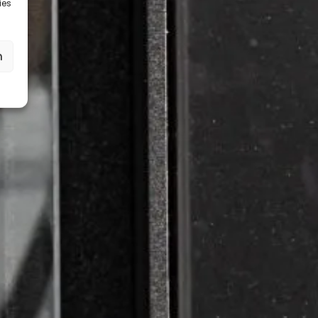
ies
n