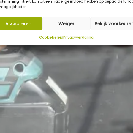
stemming intrekt, kan dit een nadelige invloed hebben op bepaalde funct
 mogelijkheden.
Accepteren
Weiger
Bekijk voorkeure
Cookiebeleid
Privacyverklaring