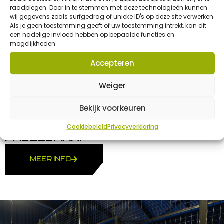
raadplegen. Door in te stemmen met deze technologieën kunnen
wij gegevens zoals surfgedrag of unieke ID's op deze site verwerken.
Als je geen toestemming geeft of uw toestemming intrekt, kan dit
een nadelige invloed hebben op bepaalde functies en
PADMAX VX2
mogelijkheden.
DE PADMAX VX2 IS EEN
Accepteren
BORSTELAPPARAAT WAARMEE
KUNSTGRAS PERIODIEK
Weiger
GEBORSTELD KAN WORDEN. DIT
INNOVATIEVE APPARAAT WERKT
Bekijk voorkeuren
EFFICIËNT VOOR DE HERVERDELING
VAN HET ZAND OVER DE
Cookiebeleid
Privacyverklaring
PADELBAAN.
MEER INFO