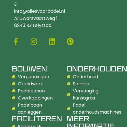
E:
info@allesvoorpadel.nl
A: Dwarsvaartweg 1
8243 RZ Lelystad
BOUWEN
ONDERHOUDE
Vergunningen
Onderhoud
Grondwerk
Service
Padelbanen
Vervanging
Overkappingen
kunstgras
Padelbaan
Padel
aanleggen
onderhoudsmachines
FACILITEREN
MEER
INFORMATIE
Padelkiosk