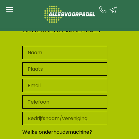
de
inhoud
DEMO
ONDERHOUDSMACHINES
Welke onderhoudsmachine?