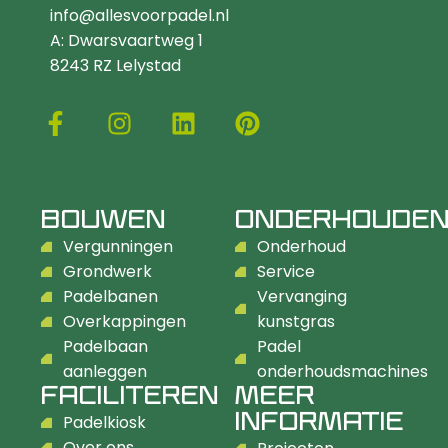
info@allesvoorpadel.nl
A: Dwarsvaartweg 1
8243 RZ Lelystad
BOUWEN
ONDERHOUDE
Vergunningen
Onderhoud
Grondwerk
Service
Padelbanen
Vervanging
Overkappingen
kunstgras
Padelbaan
Padel
aanleggen
onderhoudsmachines
FACILITEREN
MEER
INFORMATIE
Padelkiosk
Over ons