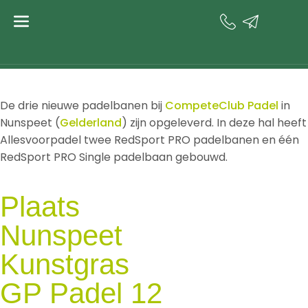
Terug naar projecten
CompeteClub Padel
De drie nieuwe padelbanen bij
CompeteClub Padel
in
Nunspeet (
Gelderland
) zijn opgeleverd. In deze hal heeft
Allesvoorpadel twee RedSport PRO padelbanen en één
RedSport PRO Single padelbaan gebouwd.
Plaats
Nunspeet
Kunstgras
GP Padel 12