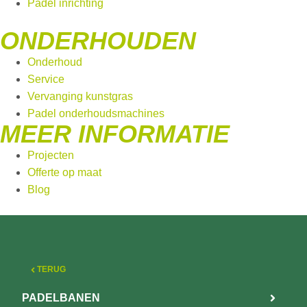
Padel inrichting
ONDERHOUDEN
Onderhoud
Service
Vervanging kunstgras
Padel onderhoudsmachines
MEER INFORMATIE
Projecten
Offerte op maat
Blog
TERUG
PADELBANEN