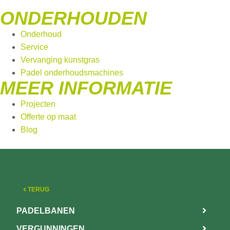
ONDERHOUDEN
Onderhoud
Service
Vervanging kunstgras
Padel onderhoudsmachines
MEER INFORMATIE
Projecten
Offerte op maat
Blog
TERUG
PADELBANEN
VERGUNNINGEN