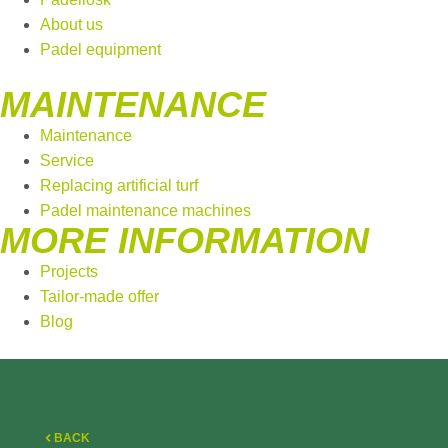
About us
Padel equipment
MAINTENANCE
Maintenance
Service
Replacing artificial turf
Padel maintenance machines
MORE INFORMATION
Projects
Tailor-made offer
Blog
BACK